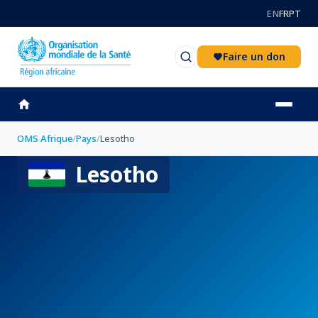
Aller au contenu principal
EN
FR
PT
Faire un don
OMS Afrique
/
Pays
/
Lesotho
Lesotho