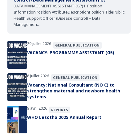
DATA MANAGEMENT ASSISTANT (G7)1. Position
InformationPosition AttributeDescriptionPosition TitlePublic
Health Support Officer (Disease Control) – Data
Managemen…
29 juillet 2026
|
GENERAL PUBLICATION
VACANCY: PROGRAMME ASSISTANT (G5)
8 juillet 2026
|
GENERAL PUBLICATION
Vacancy: National Consultant (NO C) to
strengthen maternal and newborn health
systems.
9 avril 2026
|
REPORTS
WHO Lesotho 2025 Annual Report